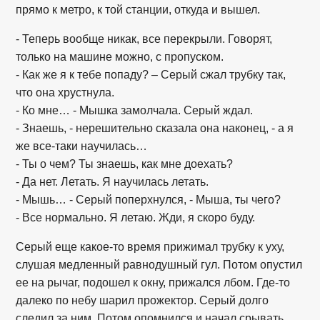
прямо к метро, к той станции, откуда и вышел.
- Теперь вообще никак, все перекрыли. Говорят,
только на машине можно, с пропуском.
- Как же я к тебе попаду? – Серый сжал трубку так,
что она хрустнула.
- Ко мне… - Мышка замолчала. Серый ждал.
- Знаешь, - нерешительно сказала она наконец, - а я
же все-таки научилась…
- Ты о чем? Ты знаешь, как мне доехать?
- Да нет. Летать. Я научилась летать.
- Мышь… - Серый поперхнулся, - Мыша, ты чего?
- Все нормально. Я летаю. Жди, я скоро буду.
Серый еще какое-то время прижимал трубку к уху,
слушая медленный равнодушный гул. Потом опустил
ее на рычаг, подошел к окну, прижался лбом. Где-то
далеко по небу шарил прожектор. Серый долго
следил за ним. Потом опомнился и начал срывать