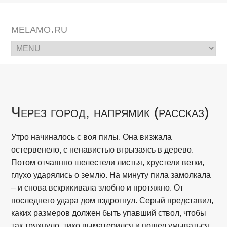
melamo.ru
Через город, напрямик (рассказ)
Утро начиналось с воя пилы. Она визжала
остервенело, с ненавистью вгрызаясь в дерево.
Потом отчаянно шелестели листья, хрустели ветки,
глухо ударялись о землю. На минуту пила замолкала
– и снова вскрикивала злобно и протяжно. От
последнего удара дом вздрогнул. Серый представил,
каких размеров должен быть упавший ствол, чтобы
так тряхнуло, тихо выматерился и пошел умываться.