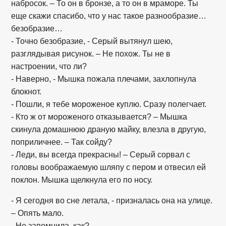
набросок. – То он в бронзе, а то он в мраморе. Ты
еще скажи спасибо, что у нас такое разнообразие…
безобразие…
- Точно безобразие, - Серый вытянул шею,
разглядывая рисунок. – Не похож. Ты не в
настроении, что ли?
- Наверно, - Мышка пожала плечами, захлопнула
блокнот.
- Пошли, я тебе мороженое куплю. Сразу полегчает.
- Кто ж от мороженого отказывается? – Мышка
скинула домашнюю драную майку, влезла в другую,
поприличнее. – Так сойду?
- Леди, вы всегда прекрасны! – Серый сорвал с
головы воображаемую шляпу с пером и отвесил ей
поклон. Мышка щелкнула его по носу.
- Я сегодня во сне летала, - призналась она на улице.
– Опять мало.
- Не запомнила, как?