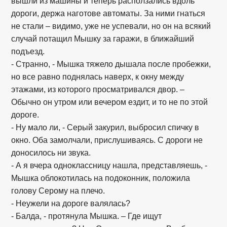
вышли из машины и теперь расползались вдоль
дороги, держа наготове автоматы. За ними гнаться
не стали – видимо, уже не успевали, но он на всякий
случай потащил Мышку за гаражи, в ближайший
подъезд.
- Странно, - Мышка тяжело дышала после пробежки,
но все равно поднялась наверх, к окну между
этажами, из которого просматривался двор. –
Обычно он утром или вечером ездит, и то не по этой
дороге.
- Ну мало ли, - Серый закурил, выбросил спичку в
окно. Оба замолчали, прислушиваясь. С дороги не
доносилось ни звука.
- А я вчера одноклассницу нашла, представляешь, -
Мышка облокотилась на подоконник, положила
голову Серому на плечо.
- Неужели на дороге валялась?
- Балда, - протянула Мышка. – Где ищут