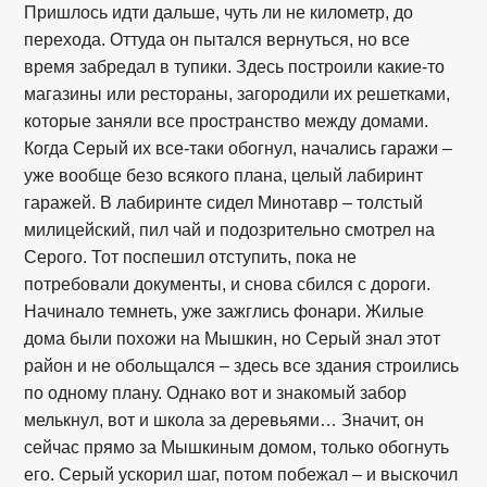
Пришлось идти дальше, чуть ли не километр, до
перехода. Оттуда он пытался вернуться, но все
время забредал в тупики. Здесь построили какие-то
магазины или рестораны, загородили их решетками,
которые заняли все пространство между домами.
Когда Серый их все-таки обогнул, начались гаражи –
уже вообще безо всякого плана, целый лабиринт
гаражей. В лабиринте сидел Минотавр – толстый
милицейский, пил чай и подозрительно смотрел на
Серого. Тот поспешил отступить, пока не
потребовали документы, и снова сбился с дороги.
Начинало темнеть, уже зажглись фонари. Жилые
дома были похожи на Мышкин, но Серый знал этот
район и не обольщался – здесь все здания строились
по одному плану. Однако вот и знакомый забор
мелькнул, вот и школа за деревьями… Значит, он
сейчас прямо за Мышкиным домом, только обогнуть
его. Серый ускорил шаг, потом побежал – и выскочил