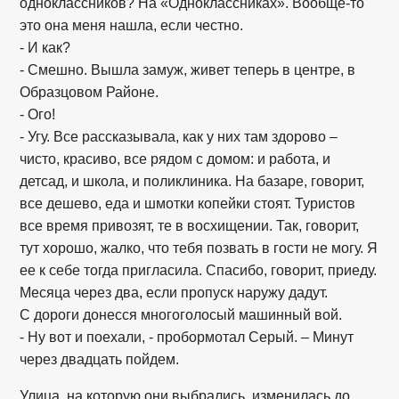
одноклассников? На «Одноклассниках». Вообще-то
это она меня нашла, если честно.
- И как?
- Смешно. Вышла замуж, живет теперь в центре, в
Образцовом Районе.
- Ого!
- Угу. Все рассказывала, как у них там здорово –
чисто, красиво, все рядом с домом: и работа, и
детсад, и школа, и поликлиника. На базаре, говорит,
все дешево, еда и шмотки копейки стоят. Туристов
все время привозят, те в восхищении. Так, говорит,
тут хорошо, жалко, что тебя позвать в гости не могу. Я
ее к себе тогда пригласила. Спасибо, говорит, приеду.
Месяца через два, если пропуск наружу дадут.
С дороги донесся многоголосый машинный вой.
- Ну вот и поехали, - пробормотал Серый. – Минут
через двадцать пойдем.
Улица, на которую они выбрались, изменилась до