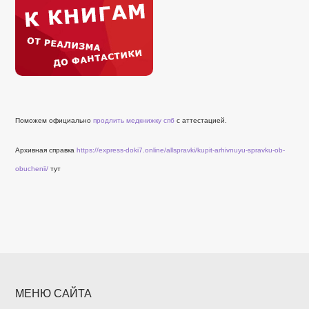
Поможем официально
продлить медкнижку спб
с аттестацией.
Архивная справка
https://express-doki7.online/allspravki/kupit-arhivnuyu-spravku-ob-
obuchenii/
тут
МЕНЮ САЙТА