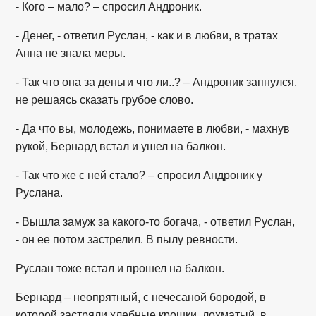
- Кого – мало? – спросил Андроник.
- Денег, - ответил Руслан, - как и в любви, в тратах
Анна не знала меры.
- Так что она за деньги что ли..? – Андроник запнулся,
не решаясь сказать грубое слово.
- Да что вы, молодежь, понимаете в любви, - махнув
рукой, Бернард встал и ушел на балкон.
- Так что же с ней стало? – спросил Андроник у
Руслана.
- Вышла замуж за какого-то богача, - ответил Руслан,
- он ее потом застрелил. В пылу ревности.
Руслан тоже встал и прошел на балкон.
Бернард – неопрятный, с нечесаной бородой, в
которой застряли хлебные крошки, лохматый, в