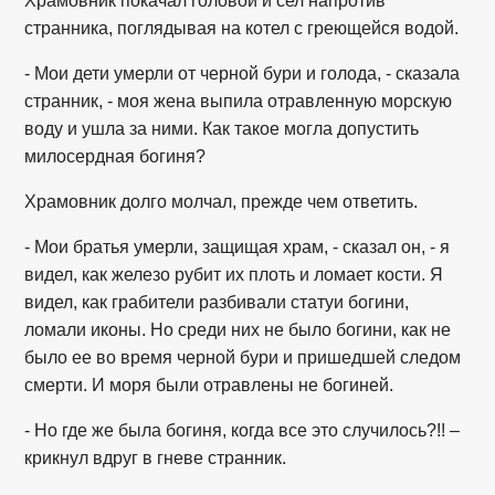
Храмовник покачал головой и сел напротив
странника, поглядывая на котел с греющейся водой.
- Мои дети умерли от черной бури и голода, - сказала
странник, - моя жена выпила отравленную морскую
воду и ушла за ними. Как такое могла допустить
милосердная богиня?
Храмовник долго молчал, прежде чем ответить.
- Мои братья умерли, защищая храм, - сказал он, - я
видел, как железо рубит их плоть и ломает кости. Я
видел, как грабители разбивали статуи богини,
ломали иконы. Но среди них не было богини, как не
было ее во время черной бури и пришедшей следом
смерти. И моря были отравлены не богиней.
- Но где же была богиня, когда все это случилось?!! –
крикнул вдруг в гневе странник.