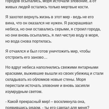
городов осыпались, моря источали зловоние, а от
живых людей остались только мертвые кости.
Я захотел вернуть жизнь в этот мир - ведь не его
вина, что он оказался не нужен. Я раскрашивал
небеса, но они оставались серыми, я строил города,
но они вновь осыпались, я лил чистую воду в моря,
но вода снова портилась.
Я отчаялся и был готов уничтожить мир, чтобы
отстроить его заново…
Но вдруг небеса наполнились свежими янтарными
красками, выжившие вышли из своих убежищ и стали
складывать из обломков новые стены. Моря
перестали источать зловоние и вновь засияли
изумрудным светом.
- Какой прекрасный мир! – воскликнула она,
появившись рядом, - ты его сделал для меня?