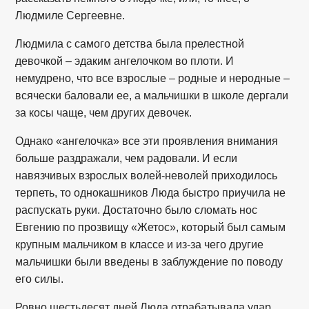
Людмиле Сергеевне.
Людмила с самого детства была прелестной
девочкой – эдаким ангелочком во плоти. И
немудрено, что все взрослые – родные и неродные –
всячески баловали ее, а мальчишки в школе дергали
за косы чаще, чем других девочек.
Однако «ангелочка» все эти проявления внимания
больше раздражали, чем радовали. И если
навязчивых взрослых волей-неволей приходилось
терпеть, то однокашников Люда быстро приучила не
распускать руки. Достаточно было сломать нос
Евгению по прозвищу «Жетос», который был самым
крупным мальчиком в классе и из-за чего другие
мальчишки были введены в заблуждение по поводу
его силы.
Ровно шестьдесят дней Люда отрабатывала удар,