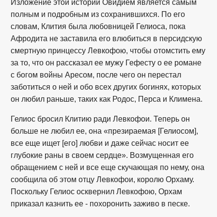
Изложение этой истории Овидием является самым
полным и подробным из сохранившихся. По его
словам, Клития была любовницей Гелиоса, пока
Афродита не заставила его влюбиться в персидскую
смертную принцессу Левкофою, чтобы отомстить ему
за то, что он рассказал ее мужу Гефесту о ее романе
с богом войны Аресом, после чего он перестал
заботиться о ней и обо всех других богинях, которых
он любил раньше, таких как Родос, Перса и Климена.
Гелиос бросил Клитию ради Левкофои. Теперь он
больше не любил ее, она «презираемая [Гелиосом],
все еще ищет [его] любви и даже сейчас носит ее
глубокие раны в своем сердце». Возмущенная его
обращением с ней и все еще скучающая по нему, она
сообщила об этом отцу Левкофои, королю Орхаму.
Поскольку Гелиос осквернил Левкофою, Орхам
приказал казнить ее - похоронить заживо в песке.