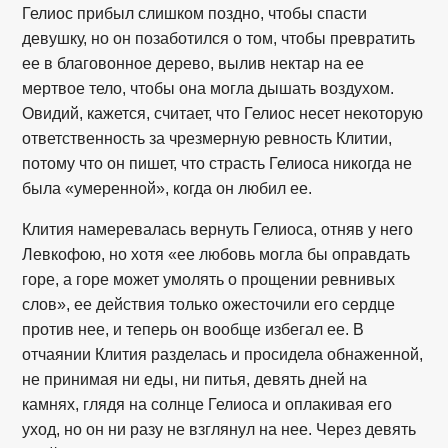
Гелиос прибыл слишком поздно, чтобы спасти
девушку, но он позаботился о том, чтобы превратить
ее в благовонное дерево, вылив нектар на ее
мертвое тело, чтобы она могла дышать воздухом.
Овидий, кажется, считает, что Гелиос несет некоторую
ответственность за чрезмерную ревность Клитии,
потому что он пишет, что страсть Гелиоса никогда не
была «умеренной», когда он любил ее.
Клития намеревалась вернуть Гелиоса, отняв у него
Левкофою, но хотя «ее любовь могла бы оправдать
горе, а горе может умолять о прощении ревнивых
слов», ее действия только ожесточили его сердце
против нее, и теперь он вообще избегал ее. В
отчаянии Клития разделась и просидела обнаженной,
не принимая ни еды, ни питья, девять дней на
камнях, глядя на солнце Гелиоса и оплакивая его
уход, но он ни разу не взглянул на нее. Через девять