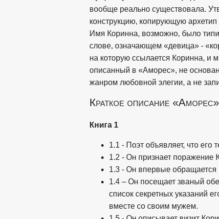
вообще реально существовала. Утв
конструкцию, копирующую архетип 
Имя Коринна, возможно, было тип
слове, означающем «девица» - «ко
на которую ссылается Коринна, и 
описанный в «Аморес», не основан 
жанром любовной элегии, а не зап
Краткое описание «Аморес»
Книга 1
1.1 - Поэт объявляет, что его
1.2 - Он признает поражение 
1.3 - Он впервые обращается
1.4 – Он посещает званый об
список секретных указаний ег
вместе со своим мужем.
1.5 - Он описывает визит Кор