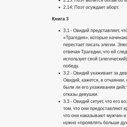
2.13: Поэт молится богам об 
2.14: Поэт осуждает аборт.
Книга 3
3.1 - Овидий представляет, 
«Трагедия», которые начинают
перестает писать элегии. Эле
отвечая Трагедии, что ей след
использует свой (элегический
победу.
3.2 - Овидий ухаживает за дев
Овидий, кажется, в отчаянии,
были ли его ухаживания дейс
отказы девушки.
3.3 - Овидий сетует, что его 
том, что они предоставляют 
что они наказывают мужчин и 
нужно «проявлять больше духа