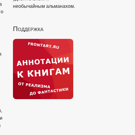
а
необычайным альманахом.
 о
Поддержка
я
,
 и
и