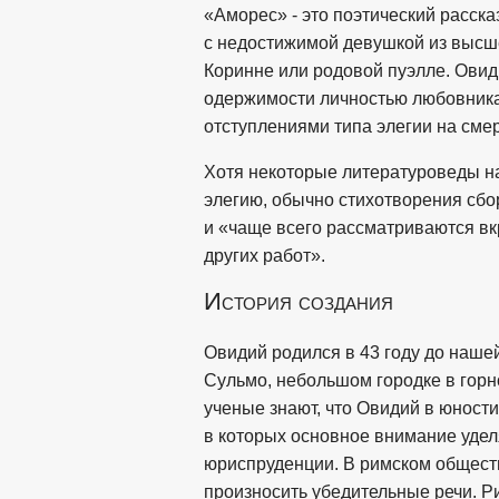
«Аморес» - это поэтический расска
с недостижимой девушкой из высше
Коринне или родовой пуэлле. Овид
одержимости личностью любовника
отступлениями типа элегии на смер
Хотя некоторые литературоведы н
элегию, обычно стихотворения сбо
и «чаще всего рассматриваются вк
других работ».
История создания
Овидий родился в 43 году до нашей
Сульмо, небольшом городке в гор
ученые знают, что Овидий в юност
в которых основное внимание уделя
юриспруденции. В римском общест
произносить убедительные речи. Р