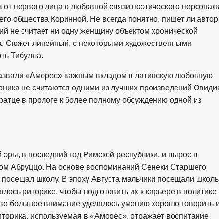
з от первого лица о любовной связи поэтического персонаж
го общества Коринной. Не всегда понятно, пишет ли автор
ий не считает ни одну женщину объектом хронической
. Сюжет линейный, с некоторыми художественными
ть Тибулла.
азвали «Аморес» важным вкладом в латинскую любовную
рника не считаются одними из лучших произведений Овиди
ратце в прологе к более полному обсуждению одной из
 эры, в последний год Римской республики, и вырос в
ном Абруццо. На основе воспоминаний Сенеки Старшего
и посещал школу. В эпоху Августа мальчики посещали школы
лось риторике, чтобы подготовить их к карьере в политике
ве большое внимание уделялось умению хорошо говорить 
иторика, используемая в «Аморес», отражает воспитание