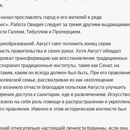
я.
начал прославлять город и его жителей в ряде
рес». Работа Овидия следует за тремя другими выдающими
ости Галлом, Тибуллом и Проперцием.
реобразований. Август смог положить конец серии
асть правительства в своих руках. Хотя Август обладал
кировал трансформацию как восстановление традиционных
 сохранил традиционные институты, такие как Сенат, на
 таким, каким он всегда должен был быть. При его правлени
ролевской семье, рассматривая их как «воплощение
ие возникло отчасти благодаря попыткам Августа улучшить
рения доступа к санитарии, еде и развлечениям. Искусство
, взяло на себя роль помощи в распространении и укреплен
его правления. Именно в этом историческом контексте был
ний относительно настоящей личности Коринны, если она