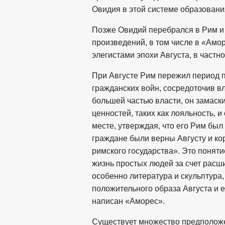
Овидия в этой системе образовани
Позже Овидий перебрался в Рим и 
произведений, в том числе в «Амо
элегистами эпохи Августа, в частн
При Августе Рим пережил период п
гражданских войн, сосредоточив вл
большей частью власти, он замас
ценностей, таких как лояльность, и
месте, утверждая, что его Рим был
граждане были верны Августу и ко
римского государства». Это понят
жизнь простых людей за счет расши
особенно литература и скульптура
положительного образа Августа и 
написан «Аморес».
Существует множество предположе