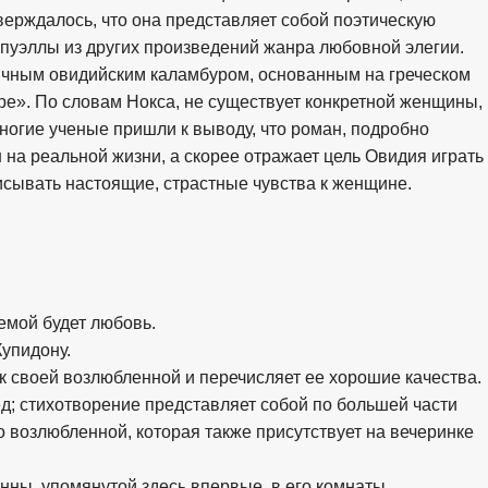
ерждалось, что она представляет собой поэтическую
пуэллы из других произведений жанра любовной элегии.
ичным овидийским каламбуром, основанным на греческом
ре». По словам Нокса, не существует конкретной женщины,
многие ученые пришли к выводу, что роман, подробно
на реальной жизни, а скорее отражает цель Овидия играть 
исывать настоящие, страстные чувства к женщине.
 темой будет любовь.
Купидону.
 к своей возлюбленной и перечисляет ее хорошие качества.
ед; стихотворение представляет собой по большей части
о возлюбленной, которая также присутствует на вечеринке
инны, упомянутой здесь впервые, в его комнаты.