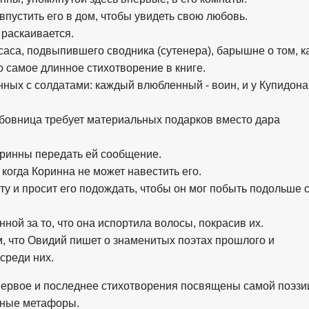
 впустить его в дом, чтобы увидеть свою любовь.
 раскаивается.
саса, подвыпившего сводника (сутенера), барышне о том, к
о самое длинное стихотворение в книге.
нных с солдатами: каждый влюбленный - воин, и у Купидона
любовница требует материальных подарков вместо дара
Коринны передать ей сообщение.
, когда Коринна не может навестить его.
ету и просит его подождать, чтобы он мог побыть подольше 
нной за то, что она испортила волосы, покрасив их.
ем, что Овидий пишет о знаменитых поэтах прошлого и
 среди них.
 первое и последнее стихотворения посвящены самой поэзи
енные метафоры.