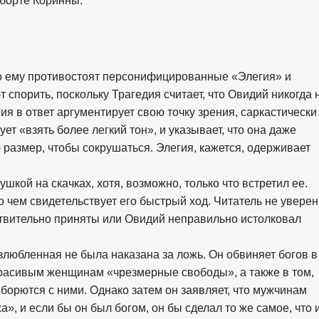
аборте Коринны.
что ему противостоят персонифицированные «Элегия» и
 спорить, поскольку Трагедия считает, что Овидий никогда 
гия в ответ аргументирует свою точку зрения, саркастически
ует «взять более легкий тон», и указывает, что она даже
) размер, чтобы сокрушаться. Элегия, кажется, одерживает
ушкой на скачках, хотя, возможно, только что встретил ее.
 о чем свидетельствует его быстрый ход. Читатель не уверен
твительно приняты или Овидий неправильно истолковал
возлюбленная не была наказана за ложь. Он обвиняет богов в
красивым женщинам «чрезмерные свободы», а также в том,
борются с ними. Однако затем он заявляет, что мужчинам
», и если бы он был богом, он бы сделал то же самое, что 